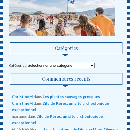
Catégories
Catégories
Commentaires récents
ChristineM
dans
Les plantes sauvages grecques
ChristineM
dans
L’ile de Kéros, un site archéologique
exceptionnel
marqués
dans
L’ile de Kéros, un site archéologique
exceptionnel
ELDA NARAF
dans
Le site antique de Dion au Mont Olympe