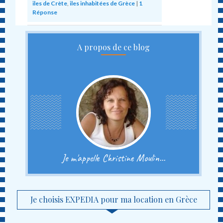
iles de Crète
,
iles inhabitées de Grèce
|
1
Réponse
A propos de ce blog
Je m'appelle Christine Moulin...
Je choisis EXPEDIA pour ma location en Grèce