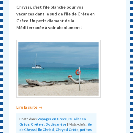
Chryssi, c’est l’île blanche pour vos
vacances dans le sud de l’île de Crète en
Grèce. Un petit diamant de la
Méditerranée à voir absolument !
Lire la suite
→
Posté dans
Voyager en Grèce
,
Ou aller en
Grèce
,
Crète et Dodécanèse
|
Mots-clefs :
ile
de Chryssi
,
ile Chrissi
,
Chryssi Crète
,
petites