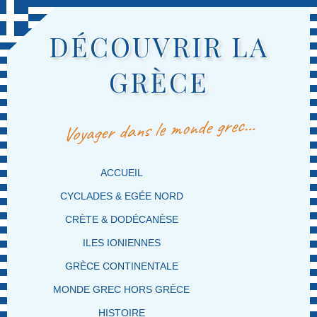
DÉCOUVRIR LA
GRÈCE
Voyager dans le monde grec…
MENU PRINCIPAL
MASQUER LA NAVIGATION PRINCIPALE
MASQUER LA NAVIGATION SECONDAIRE
ACCUEIL
CYCLADES & EGÉE NORD
CRÈTE & DODÉCANÈSE
ILES IONIENNES
GRÈCE CONTINENTALE
MONDE GREC HORS GRÈCE
HISTOIRE