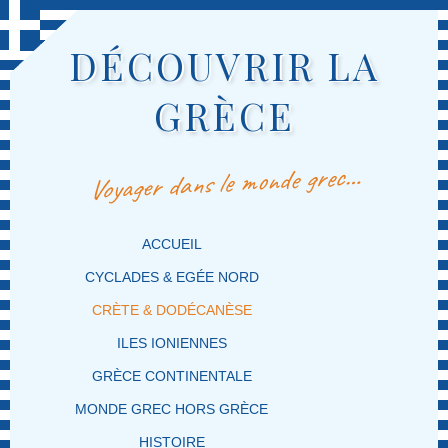
DÉCOUVRIR LA
GRÈCE
Voyager dans le monde grec…
MENU PRINCIPAL
MASQUER LA NAVIGATION PRINCIPALE
MASQUER LA NAVIGATION SECONDAIRE
ACCUEIL
CYCLADES & EGÉE NORD
CRÈTE & DODÉCANÈSE
ILES IONIENNES
GRÈCE CONTINENTALE
MONDE GREC HORS GRÈCE
HISTOIRE