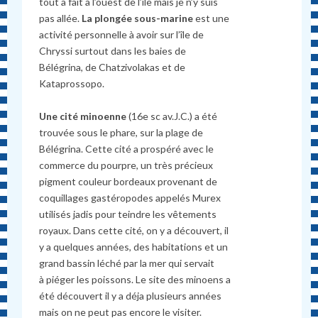
tout a fait à l’ouest de l’île mais je n’y suis
pas allée.
La plongée sous-marine
est une
activité personnelle à avoir sur l’île de
Chryssi surtout dans les baies de
Bélégrina, de Chatzivolakas et de
Kataprossopo.
Une cité minoenne
(16e sc av.J.C.) a été
trouvée sous le phare, sur la plage de
Bélégrina. Cette cité a prospéré avec le
commerce du pourpre, un très précieux
pigment couleur bordeaux provenant de
coquillages gastéropodes appelés Murex
utilisés jadis pour teindre les vêtements
royaux. Dans cette cité, on y a découvert, il
y a quelques années, des habitations et un
grand bassin léché par la mer qui servait
à piéger les poissons. Le site des minoens a
été découvert il y a déja plusieurs années
mais on ne peut pas encore le visiter.