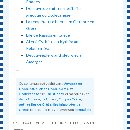
Rhodes
Découvrez Symi, une petite île
grecque du Dodécanèse
La température bonne en Octobre en
Grèce
L’île de Kassos en Grèce
Aller à Cythère ou Kythira au
Péloponnèse
Découvrez le grand bleu grec à
Amorgos
Ce contenu a été publié dans
Voyager en
Grèce
,
Ou aller en Grèce
,
Crète et
Dodécanèse
par
ChristineM
, et marqué avec
ile de Chryssi
,
ile Chrissi
,
Chryssi Crète
,
petites iles de Crète
,
iles inhabitées de
Grèce
. Mettez-le en favori avec son
permalien
.
ONE THOUGHT ON “
LA PETITE ÎLE BLANCHE DE CHRYSSI EN