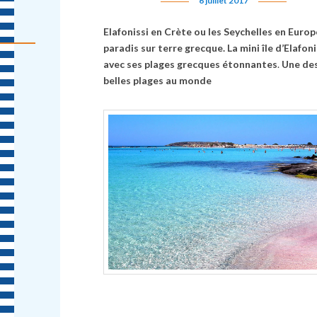
6 juillet 2017
Elafonissi en Cr
è
te ou les Seychelles en Europ
paradis sur terre grecque. La mini île d’Elafoni
avec ses plages grecques étonnantes
.
Une des
belles plages au monde