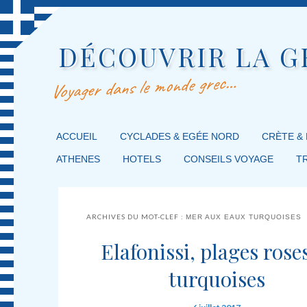
DÉCOUVRIR LA G
Voyager dans le monde grec…
MENU PRINCIPAL
ACCUEIL
MASQUER LA NAVIGATION PRINCIPALE
MASQUER LA NAVIGATION SECONDAIRE
CYCLADES & EGÉE NORD
CRÈTE &
ATHENES
HOTELS
CONSEILS VOYAGE
T
ARCHIVES DU MOT-CLEF :
MER AUX EAUX TURQUOISES
Elafonissi, plages roses
turquoises