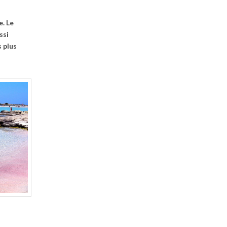
e. Le
ssi
 plus