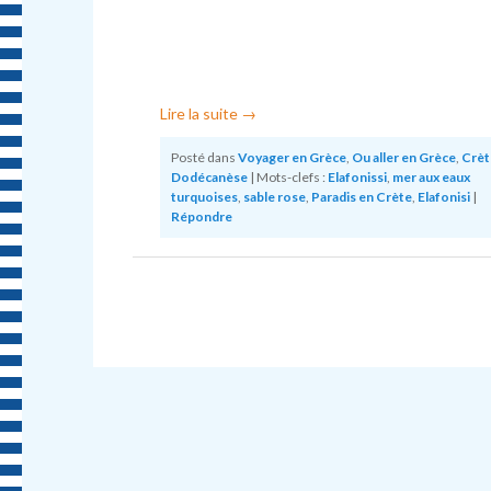
Lire la suite
→
Posté dans
Voyager en Grèce
,
Ou aller en Grèce
,
Crèt
Dodécanèse
|
Mots-clefs :
Elafonissi
,
mer aux eaux
turquoises
,
sable rose
,
Paradis en Crète
,
Elafonisi
|
Répondre