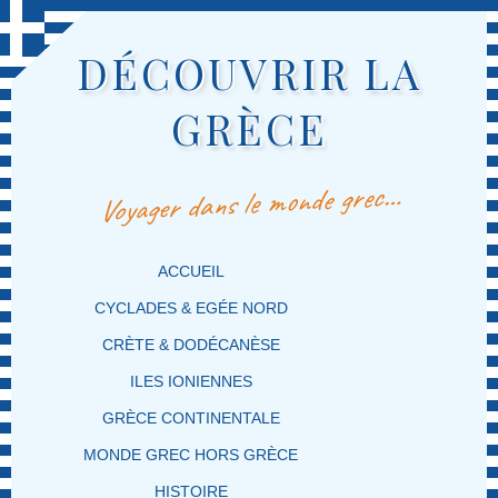
DÉCOUVRIR LA
GRÈCE
Voyager dans le monde grec…
MENU PRINCIPAL
MASQUER LA NAVIGATION PRINCIPALE
MASQUER LA NAVIGATION SECONDAIRE
ACCUEIL
CYCLADES & EGÉE NORD
CRÈTE & DODÉCANÈSE
ILES IONIENNES
GRÈCE CONTINENTALE
MONDE GREC HORS GRÈCE
HISTOIRE