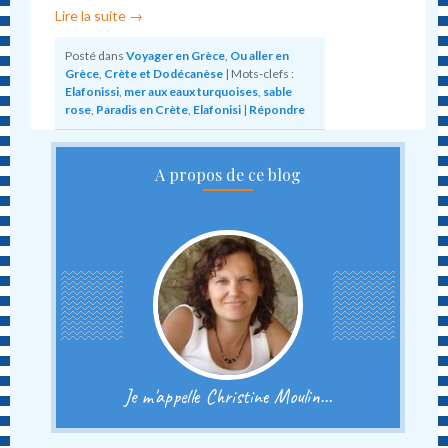
Lire la suite
→
Posté dans
Voyager en Grèce
,
Ou aller en
Grèce
,
Crète et Dodécanèse
|
Mots-clefs :
Elafonissi
,
mer aux eaux turquoises
,
sable
rose
,
Paradis en Crète
,
Elafonisi
|
Répondre
A propos de ce blog
Je m'appelle Christine Moulin...