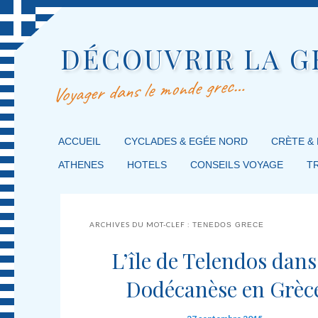
DÉCOUVRIR LA G
Voyager dans le monde grec…
MENU PRINCIPAL
ACCUEIL
MASQUER LA NAVIGATION PRINCIPALE
MASQUER LA NAVIGATION SECONDAIRE
CYCLADES & EGÉE NORD
CRÈTE &
ATHENES
HOTELS
CONSEILS VOYAGE
T
ARCHIVES DU MOT-CLEF :
TENEDOS GRECE
L’île de Telendos dans
Dodécanèse en Grèc