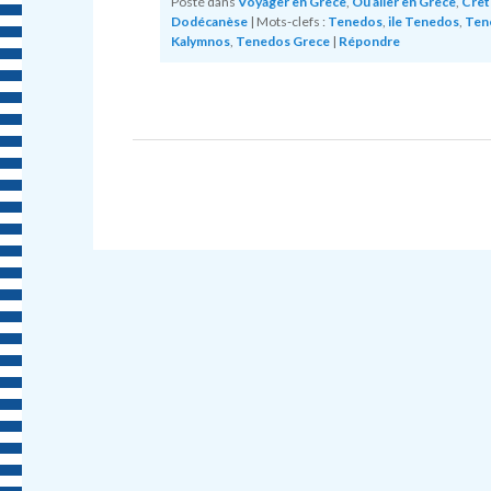
Posté dans
Voyager en Grèce
,
Ou aller en Grèce
,
Crèt
Dodécanèse
|
Mots-clefs :
Tenedos
,
ile Tenedos
,
Ten
Kalymnos
,
Tenedos Grece
|
Répondre