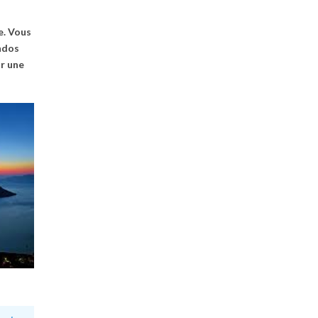
e. Vous
endos
ur une