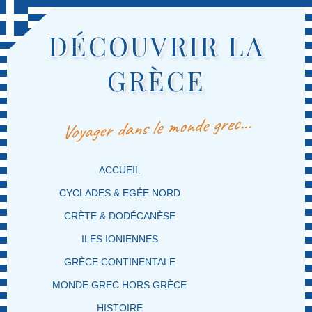
DÉCOUVRIR LA
GRÈCE
Voyager dans le monde grec…
MENU PRINCIPAL
MASQUER LA NAVIGATION PRINCIPALE
MASQUER LA NAVIGATION SECONDAIRE
ACCUEIL
CYCLADES & EGÉE NORD
CRÈTE & DODÉCANÈSE
ILES IONIENNES
GRÈCE CONTINENTALE
MONDE GREC HORS GRÈCE
HISTOIRE