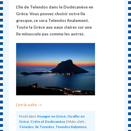
L’île de Telendos dans le Dodécanèse en
Grèce. Vous pouvez choisir votre île
grecque, ce sera Telendos finalement.
Toute la Grèce aux eaux claires sur une
île minuscule pas comme les autres.
Lire la suite
→
Posté dans
Voyager en Grèce
,
Ou aller en
Grèce
,
Crète et Dodécanèse
|
Mots-clefs :
Tenedos
,
ile Tenedos
,
Tenedos Kalymnos
,