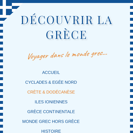
DÉCOUVRIR LA
GRÈCE
Voyager dans le monde grec…
MENU PRINCIPAL
MASQUER LA NAVIGATION PRINCIPALE
MASQUER LA NAVIGATION SECONDAIRE
ACCUEIL
CYCLADES & EGÉE NORD
CRÈTE & DODÉCANÈSE
ILES IONIENNES
GRÈCE CONTINENTALE
MONDE GREC HORS GRÈCE
HISTOIRE