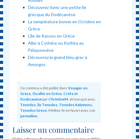
Rhodes
Découvrez Symi, une petite île
grecque du Dodécanèse
La température bonne en Octobre en
Grèce
L’île de Kassos en Grèce
Aller à Cythère ou Kythira au
Péloponnèse
Découvrez le grand bleu grec à
Amorgos
Ce contenu a été publié dans
Voyager en
Grèce
,
Ou aller en Grèce
,
Crète et
Dodécanèse
par
ChristineM
, et marqué avec
Tenedos
,
ile Tenedos
,
Tenedos Kalymnos
,
Tenedos Grece
. Mettez-le en favori avec son
permalien
.
Laisser un commentaire
Votre adresse de messagerie ne sera pas publiée.