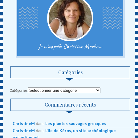
Je m'appelle Christine Moulin...
Catégories
Catégories
Commentaires récents
ChristineM
dans
Les plantes sauvages grecques
ChristineM
dans
L’ile de Kéros, un site archéologique
exceptionnel