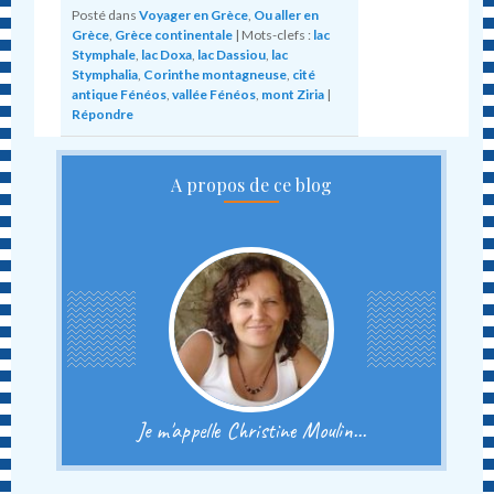
Posté dans
Voyager en Grèce
,
Ou aller en
Grèce
,
Grèce continentale
|
Mots-clefs :
lac
Stymphale
,
lac Doxa
,
lac Dassiou
,
lac
Stymphalia
,
Corinthe montagneuse
,
cité
antique Fénéos
,
vallée Fénéos
,
mont Ziria
|
Répondre
A propos de ce blog
Je m'appelle Christine Moulin...