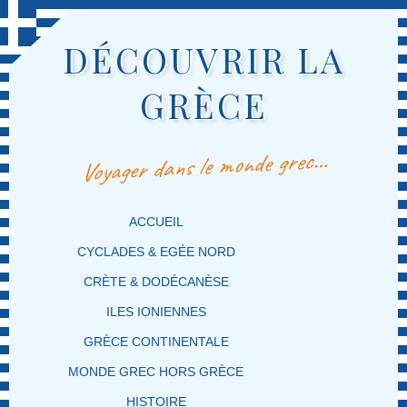
DÉCOUVRIR LA
GRÈCE
Voyager dans le monde grec…
MENU PRINCIPAL
MASQUER LA NAVIGATION PRINCIPALE
MASQUER LA NAVIGATION SECONDAIRE
ACCUEIL
CYCLADES & EGÉE NORD
CRÈTE & DODÉCANÈSE
ILES IONIENNES
GRÈCE CONTINENTALE
MONDE GREC HORS GRÈCE
HISTOIRE