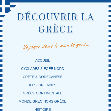
DÉCOUVRIR LA
GRÈCE
Voyager dans le monde grec…
MENU PRINCIPAL
MASQUER LA NAVIGATION PRINCIPALE
MASQUER LA NAVIGATION SECONDAIRE
ACCUEIL
CYCLADES & EGÉE NORD
CRÈTE & DODÉCANÈSE
ILES IONIENNES
GRÈCE CONTINENTALE
MONDE GREC HORS GRÈCE
HISTOIRE