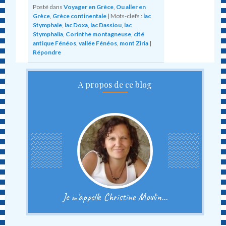
Posté dans
Voyager en Grèce
,
Ou aller en
Grèce
,
Grèce continentale
|
Mots-clefs :
lac
Stymphale
,
lac Doxa
,
lac Dassiou
,
lac
Stymphalia
,
Corinthe montagneuse
,
cité
antique Fénéos
,
vallée Fénéos
,
mont Ziria
|
Répondre
A propos de ce blog
Je m'appelle Christine Moulin...