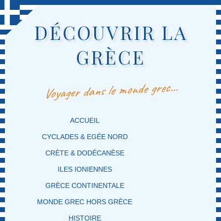
DÉCOUVRIR LA
GRÈCE
Voyager dans le monde grec…
MENU PRINCIPAL
MASQUER LA NAVIGATION PRINCIPALE
MASQUER LA NAVIGATION SECONDAIRE
ACCUEIL
CYCLADES & EGÉE NORD
CRÈTE & DODÉCANÈSE
ILES IONIENNES
GRÈCE CONTINENTALE
MONDE GREC HORS GRÈCE
HISTOIRE