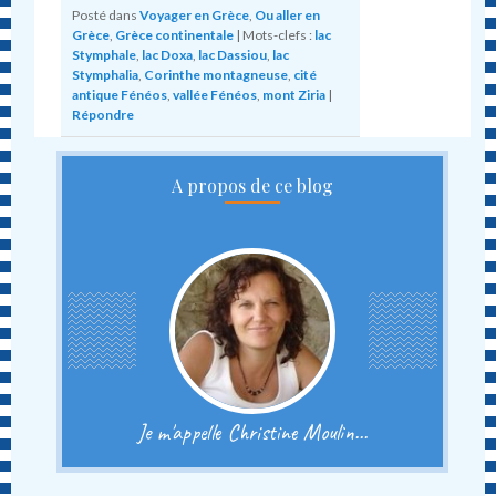
Posté dans
Voyager en Grèce
,
Ou aller en
Grèce
,
Grèce continentale
|
Mots-clefs :
lac
Stymphale
,
lac Doxa
,
lac Dassiou
,
lac
Stymphalia
,
Corinthe montagneuse
,
cité
antique Fénéos
,
vallée Fénéos
,
mont Ziria
|
Répondre
A propos de ce blog
Je m'appelle Christine Moulin...