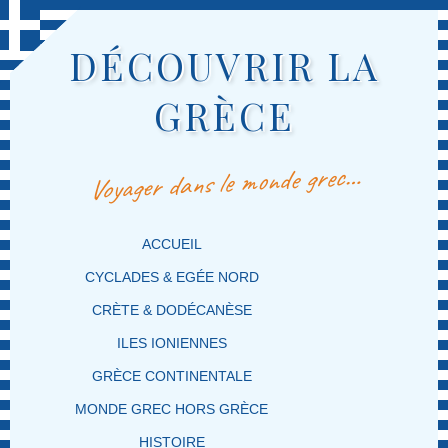
DÉCOUVRIR LA
GRÈCE
Voyager dans le monde grec…
MENU PRINCIPAL
MASQUER LA NAVIGATION PRINCIPALE
MASQUER LA NAVIGATION SECONDAIRE
ACCUEIL
CYCLADES & EGÉE NORD
CRÈTE & DODÉCANÈSE
ILES IONIENNES
GRÈCE CONTINENTALE
MONDE GREC HORS GRÈCE
HISTOIRE