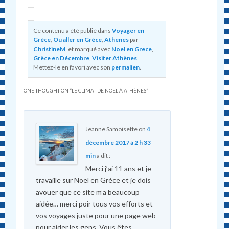
Ce contenu a été publié dans
Voyager en
Grèce
,
Ou aller en Grèce
,
Athenes
par
ChristineM
, et marqué avec
Noel en Grece
,
Grèce en Décembre
,
Visiter Athènes
.
Mettez-le en favori avec son
permalien
.
ONE THOUGHT ON “
LE CLIMAT DE NOËL À ATHÈNES
”
Jeanne Samoisette
on
4
décembre 2017 à 2 h 33
min
a dit :
Merci j’ai 11 ans et je
travaille sur Noël en Grèce et je dois
avouer que ce site m’a beaucoup
aidée… merci poir tous vos efforts et
vos voyages juste pour une page web
pour aider les gens. Vous êtes