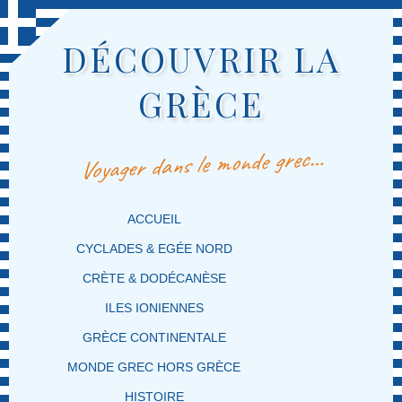
DÉCOUVRIR LA
GRÈCE
Voyager dans le monde grec…
MENU PRINCIPAL
MASQUER LA NAVIGATION PRINCIPALE
MASQUER LA NAVIGATION SECONDAIRE
ACCUEIL
CYCLADES & EGÉE NORD
CRÈTE & DODÉCANÈSE
ILES IONIENNES
GRÈCE CONTINENTALE
MONDE GREC HORS GRÈCE
HISTOIRE