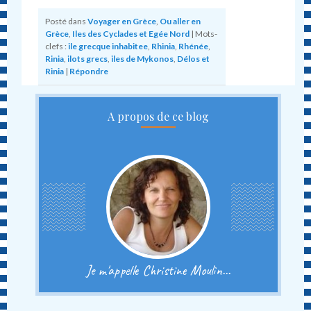
Posté dans
Voyager en Grèce
,
Ou aller en
Grèce
,
Iles des Cyclades et Egée Nord
|
Mots-
clefs :
ile grecque inhabitee
,
Rhinia
,
Rhénée
,
Rinia
,
ilots grecs
,
iles de Mykonos
,
Délos et
Rinia
|
Répondre
A propos de ce blog
Je m'appelle Christine Moulin...