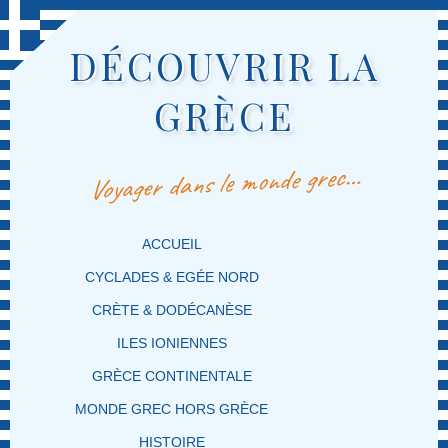
DÉCOUVRIR LA
GRÈCE
Voyager dans le monde grec…
MENU PRINCIPAL
MASQUER LA NAVIGATION PRINCIPALE
MASQUER LA NAVIGATION SECONDAIRE
ACCUEIL
CYCLADES & EGÉE NORD
CRÈTE & DODÉCANÈSE
ILES IONIENNES
GRÈCE CONTINENTALE
MONDE GREC HORS GRÈCE
HISTOIRE