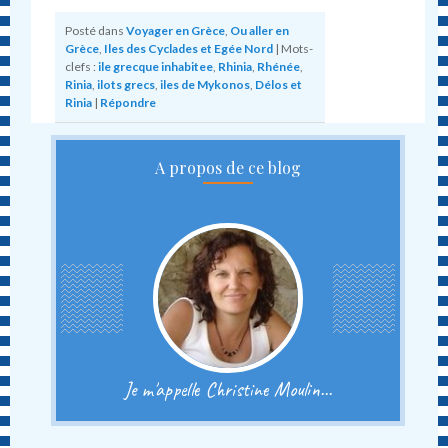
Posté dans
Voyager en Grèce
,
Ou aller en
Grèce
,
Iles des Cyclades et Egée Nord
|
Mots-
clefs :
ile grecque inhabitee
,
Rhinia
,
Rhénée
,
Rinia
,
ilots grecs
,
iles de Mykonos
,
Délos et
Rinia
|
Répondre
A propos de ce blog
Je m'appelle Christine Moulin...