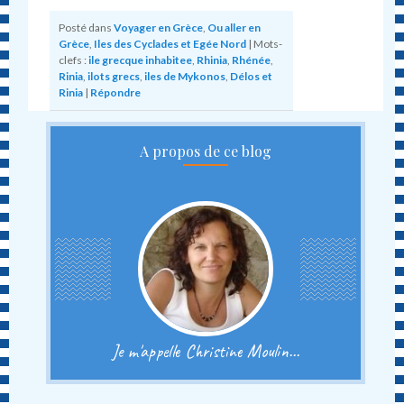
Posté dans
Voyager en Grèce
,
Ou aller en
Grèce
,
Iles des Cyclades et Egée Nord
|
Mots-
clefs :
ile grecque inhabitee
,
Rhinia
,
Rhénée
,
Rinia
,
ilots grecs
,
iles de Mykonos
,
Délos et
Rinia
|
Répondre
A propos de ce blog
Je m'appelle Christine Moulin...