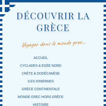
DÉCOUVRIR LA
GRÈCE
Voyager dans le monde grec…
MENU PRINCIPAL
MASQUER LA NAVIGATION PRINCIPALE
MASQUER LA NAVIGATION SECONDAIRE
ACCUEIL
CYCLADES & EGÉE NORD
CRÈTE & DODÉCANÈSE
ILES IONIENNES
GRÈCE CONTINENTALE
MONDE GREC HORS GRÈCE
HISTOIRE