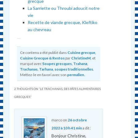
grecque
La Sarriette ou Throubi adoucit notre
vie
Recette de viande grecque, Kleftiko
au chevreau
Ce contenu a été publié dans
Cuisine grecque
,
Cuisine Grecque & Restos
par
ChristineM
, et
marqué avec
Soupes grecques
,
Trahana
,
Trachanas
,
Tarhana
,
soupes traditionnelles
.
Mettez-le en favori avec son
permalien
.
2 THOUGHTS ON “
LE TRACHANAS, DES PÂTES ALIMENTAIRES
GRECQUES
”
marco
on
26 octobre
2022 à 10 h 41 min
a dit :
Bonjour Christine,