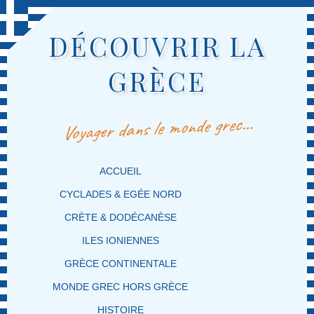
DÉCOUVRIR LA
GRÈCE
Voyager dans le monde grec…
MENU PRINCIPAL
MASQUER LA NAVIGATION PRINCIPALE
MASQUER LA NAVIGATION SECONDAIRE
ACCUEIL
CYCLADES & EGÉE NORD
CRÈTE & DODÉCANÈSE
ILES IONIENNES
GRÈCE CONTINENTALE
MONDE GREC HORS GRÈCE
HISTOIRE