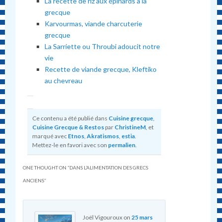
La recette de riz aux épinards à la
grecque
Karvourmas, viande charcuterie
grecque
La Sarriette ou Throubi adoucit notre
vie
Recette de viande grecque, Kleftiko
au chevreau
Ce contenu a été publié dans
Cuisine grecque
,
Cuisine Grecque & Restos
par
ChristineM
, et
marqué avec
Etnos
,
Akratismos
,
estia
.
Mettez-le en favori avec son
permalien
.
ONE THOUGHT ON “
DANS L’ALIMENTATION DES GRECS
ANCIENS
”
Joël Vigouroux
on
25 mars