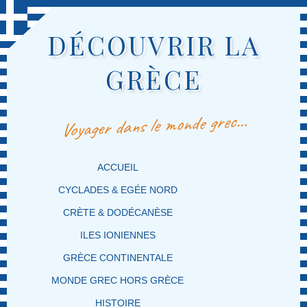
DÉCOUVRIR LA
GRÈCE
Voyager dans le monde grec…
MENU PRINCIPAL
MASQUER LA NAVIGATION PRINCIPALE
MASQUER LA NAVIGATION SECONDAIRE
ACCUEIL
CYCLADES & EGÉE NORD
CRÈTE & DODÉCANÈSE
ILES IONIENNES
GRÈCE CONTINENTALE
MONDE GREC HORS GRÈCE
HISTOIRE